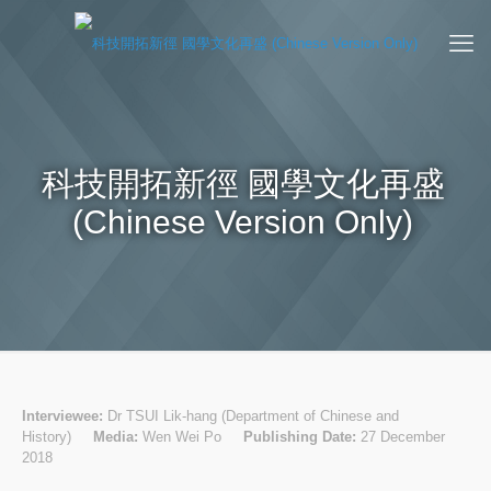
科技開拓新徑 國學文化再盛
(Chinese Version Only)
Interviewee:
Dr TSUI Lik-hang (Department of Chinese and
History)
Media:
Wen Wei Po
Publishing Date:
27 December
2018