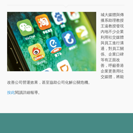
城大媒體與傳
播系助理教授
王遠教授發現
內地不少企業
利用社交媒體
與員工進行溝
通，對員工關
係、企業口碑
等有正面改
善，呼籲香港
企業更善用社
交媒體，將能
改善公司營運效果，甚至協助公司化解公關危機。
按此
閱讀詳細報導。