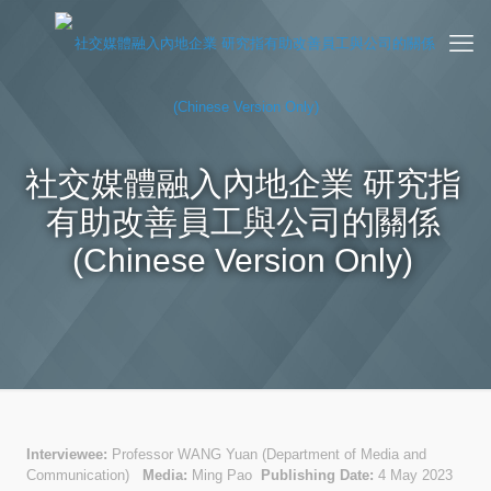
社交媒體融入內地企業 研究指
有助改善員工與公司的關係
(Chinese Version Only)
Interviewee:
Professor WANG Yuan (Department of Media and
Communication)
Media:
Ming Pao
Publishing Date:
4 May 2023