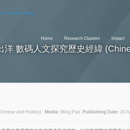
Home
Research Clusters
Impact
數碼人文探究歷史經緯 (Chinese Ve
Chinese and History)
Media:
Ming Pao
Publishing Date:
20 Ap