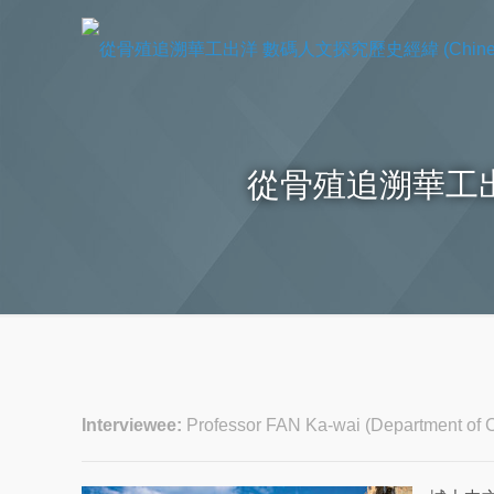
從骨殖追溯華工出洋 
Interviewee:
Professor FAN Ka-wai (Department of 