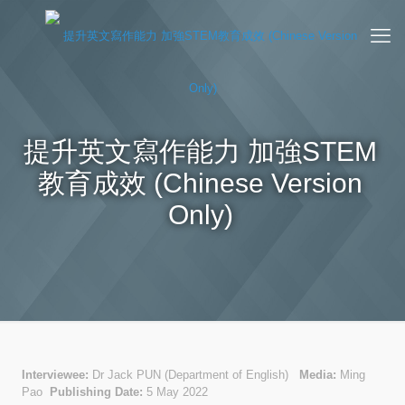
提升英文寫作能力 加強STEM
教育成效 (Chinese Version
Only)
Interviewee:
Dr Jack PUN (Department of English)
Media:
Ming
Pao
Publishing Date:
5 May 2022