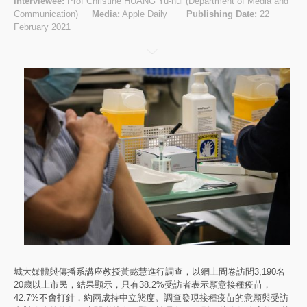
Interviewee:
Prof Christine HUANG Yu-hui (Department of Media and
Communication)
Media:
Apple Daily
Publishing Date:
22
February 2021
城大媒體與傳播系講座教授黃懿慧進行調查，以網上問卷訪問3,190名
20歲以上市民，結果顯示，只有38.2%受訪者表示願意接種疫苗，
42.7%不會打針，約兩成持中立態度。調查發現接種疫苗的意願與受訪