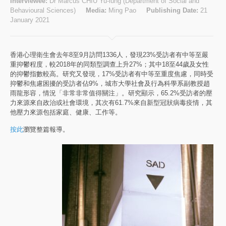
Interviewee:
Dr Marcus CHIU Yu-lung (Department of Social and
Behavioural Sciences)
Media:
Ming Pao
Publishing Date:
21
January 2021
香港心理衛生會去年8至9月訪問1336人，發現23%受訪者有中等至嚴
重抑鬱程度，較2018年的同類型調查上升27%；其中18至44歲及女性
的抑鬱指數較高。研究又發現，17%受訪者有中等至重度焦慮，同時受
抑鬱和焦慮困擾的受訪者佔9%，城市大學社會及行為科學系副教授趙
雨龍形容，情況「非常非常值得關注」。研究顯示，65.2%受訪者的壓
力來源來自政治或社會環境，其次有61.7%來自新型冠狀病毒疫情，其
他壓力來源包括家庭、健康、工作等。
按此
瀏覽整篇報導。