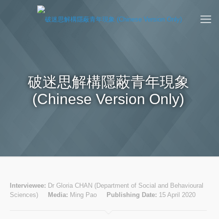
破迷思解構隱蔽青年現象
(Chinese Version Only)
Interviewee:
Dr Gloria CHAN (Department of Social and Behavioural
Sciences)
Media:
Ming Pao
Publishing Date:
15 April 2020